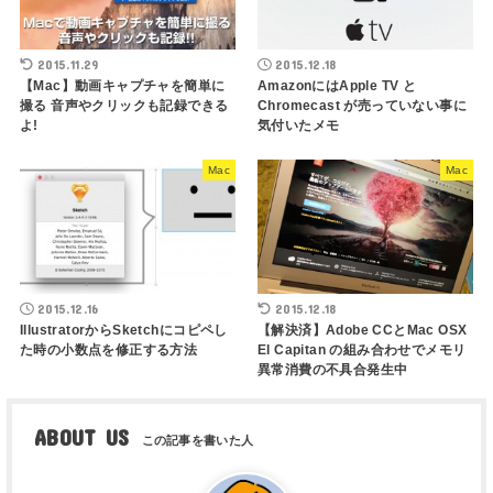
2015.11.29
2015.12.18
【Mac】動画キャプチャを簡単に
AmazonにはApple TV と
撮る 音声やクリックも記録できる
Chromecast が売っていない事に
よ!
気付いたメモ
Mac
Mac
2015.12.16
2015.12.18
IllustratorからSketchにコピペし
【解決済】Adobe CCとMac OSX
た時の小数点を修正する方法
El Capitan の組み合わせでメモリ
異常消費の不具合発生中
ABOUT US