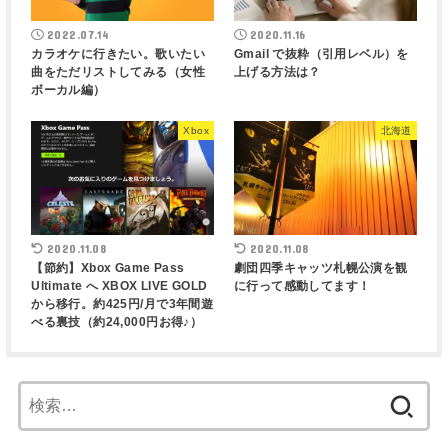
2022.07.14
2020.11.16
カラオケに行きたい。歌いたい
Gmail で抜粋（引用レベル）を
曲をただリストしてみる（女性
上げる方法は？
ボーカル編）
Xbox
北海道
2020.11.08
2020.11.08
【節約】Xbox Game Pass
劇団四季キャッツ札幌公演を観
Ultimate へ XBOX LIVE GOLD
に行って感動してます！
から移行。約425円/月で3年間遊
べる裏技（約24,000円お得♪）
検
索: