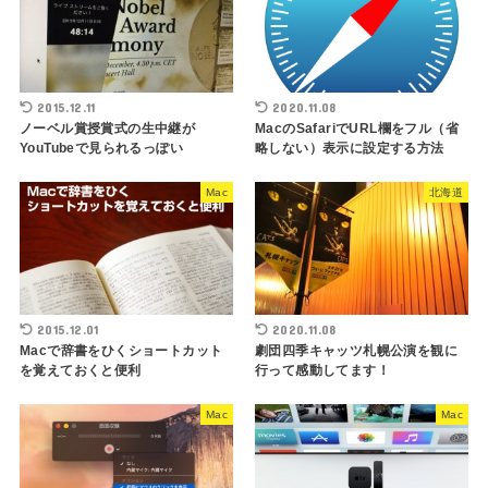
2015.12.11
2020.11.08
ノーベル賞授賞式の生中継が
MacのSafariでURL欄をフル（省
YouTubeで見られるっぽい
略しない）表示に設定する方法
Mac
北海道
2015.12.01
2020.11.08
Macで辞書をひくショートカット
劇団四季キャッツ札幌公演を観に
を覚えておくと便利
行って感動してます！
Mac
Mac