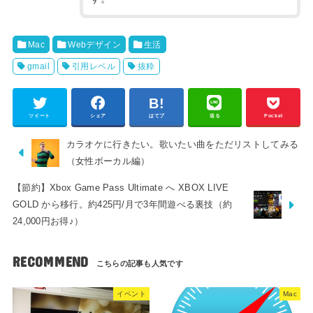
Mac
Webデザイン
生活
gmail
引用レベル
抜粋
ツイート
シェア
はてブ
送る
Pocket
カラオケに行きたい。歌いたい曲をただリストしてみる
（女性ボーカル編）
【節約】Xbox Game Pass Ultimate へ XBOX LIVE
GOLD から移行。約425円/月で3年間遊べる裏技（約
24,000円お得♪）
RECOMMEND
イベント
Mac