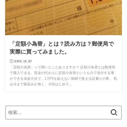
「定額小為替」とは？読み方は？郵便局で
実際に買ってみました。
2015.12.07
「定額小為替」って聞いたことありますか？ 定額小為替とは郵便局
で購入できる、現金の代わりに定額小為替というもので送付する事
ができる送金方法で、1万円を超えない範疇で使える証書との事。 私
は今まで馴染みが無く、今回はじめて...
検
索: