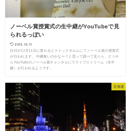
ノーベル賞授賞式の生中継がYouTubeで見
られるっぽい
2015.12.11
日付が12月11日に変わるとストックホルムにてノーベル賞の授賞式
が行われます。 中継無いのかな〜？と思って調べて見たら、どうや
らYouTubeのノーベル賞チャンネルにてライブストリーム（生中
継）が行われるようです。
北海道