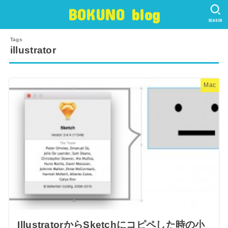
BOKUNO blog
SEARCH
illustrator
Mac
IllustratorからSketchにコピペした時の小