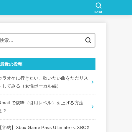
SEARCH
検
索:
最近の投稿
カラオケに行きたい。歌いたい曲をただリス
トしてみる（女性ボーカル編）
Gmail で抜粋（引用レベル）を上げる方法
は？
【節約】Xbox Game Pass Ultimate へ XBOX